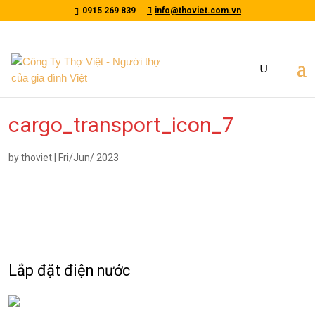
/*tawkto api*/
0915 269 839
info@thoviet.com.vn
cargo_transport_icon_7
by
thoviet
|
Fri/Jun/ 2023
Lắp đặt điện nước