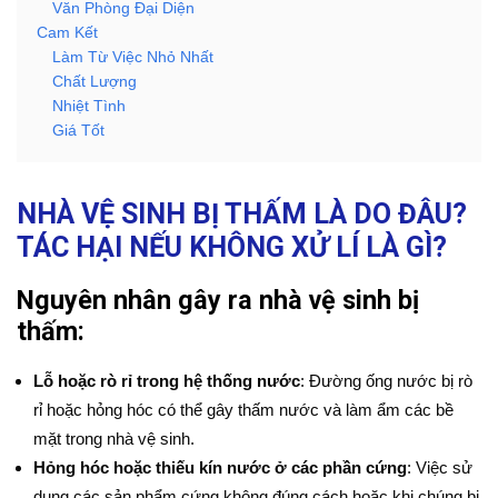
Văn Phòng Đại Diện
Cam Kết
Làm Từ Việc Nhỏ Nhất
Chất Lượng
Nhiệt Tình
Giá Tốt
NHÀ VỆ SINH BỊ THẤM LÀ DO ĐÂU?
TÁC HẠI NẾU KHÔNG XỬ LÍ LÀ GÌ?
Nguyên nhân gây ra nhà vệ sinh bị
thấm:
Lỗ hoặc rò rỉ trong hệ thống nước
: Đường ống nước bị rò
rỉ hoặc hỏng hóc có thể gây thấm nước và làm ẩm các bề
mặt trong nhà vệ sinh.
Hỏng hóc hoặc thiếu kín nước ở các phần cứng
: Việc sử
dụng các sản phẩm cứng không đúng cách hoặc khi chúng bị