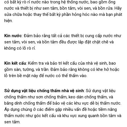
có bất kỳ rò rỉ nước nào trong hệ thống nước, bao gồm ống
nước và thiết bị như sen tắm, bồn tắm, vòi sen, và bồn rửa. Hãy
sửa chữa hoặc thay thế bất kỳ phần hỏng hóc nào mà bạn phát
hiện.
Kín nước
: Đảm bảo rằng tất cả các thiết bị cung cấp nước như
sen tắm, vòi sen, và bồn tắm đều được lắp đặt chặt chẽ và
không có lỗ rò rỉ.
Kín kết cấu
: Kiểm tra và bảo trì kết cấu của nhà vệ sinh, bao
gồm sàn, tường, và trần. Đảm bảo rằng không có khe hở hoặc
lỗ trên bề mặt này để nước có thể thấm vào.
Sử dụng vật liệu chống thấm
nhà vệ sinh
: Sử dụng vật liệu
chống thấm như sơn chống thấm, keo dán chống thấm, và
băng dính chống thấm để bảo vệ các khu vực dễ bị thấm nước.
Áp dụng chúng ở các điểm gặp nhiều vấn đề hoặc tiềm năng
thấm nước như góc kết cấu và khu vực xung quanh bồn tắm và
sen tắm.