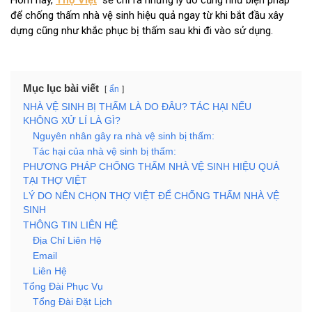
Hôm nay,
Thợ Việt
sẽ chỉ ra những lý do cũng như biện pháp
để chống thấm nhà vệ sinh hiệu quả ngay từ khi bắt đầu xây
dựng cũng như khắc phục bị thấm sau khi đi vào sử dụng.
Mục lục bài viết
ẩn
NHÀ VỆ SINH BỊ THẤM LÀ DO ĐÂU? TÁC HẠI NẾU
KHÔNG XỬ LÍ LÀ GÌ?
Nguyên nhân gây ra nhà vệ sinh bị thấm:
Tác hại của nhà vệ sinh bị thấm:
PHƯƠNG PHÁP CHỐNG THẤM NHÀ VỆ SINH HIỆU QUẢ
TẠI THỢ VIỆT
LÝ DO NÊN CHỌN THỢ VIỆT ĐỂ CHỐNG THẤM NHÀ VỆ
SINH
THÔNG TIN LIÊN HỆ
Địa Chỉ Liên Hệ
Email
Liên Hệ
Tổng Đài Phục Vụ
Tổng Đài Đặt Lịch