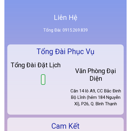
Liên Hệ
Tổng Đài: 0915.269.839
Tổng Đài Phục Vụ
Tổng Đài Đặt Lịch
Văn Phòng Đại
Diện
Căn 14 lô A9, CC Bắc Đinh
Bộ Lĩnh (hẻm 184 Nguyễn
Xí), P26, Q. Bình Thạnh
Cam Kết