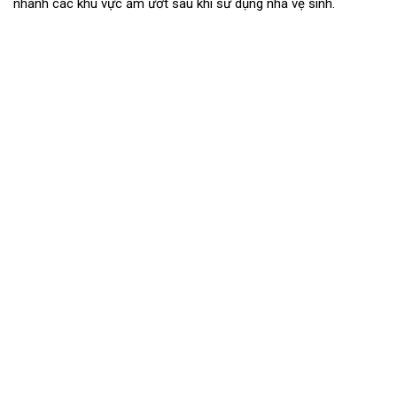
nhanh các khu vực ẩm ướt sau khi sử dụng nhà vệ sinh.