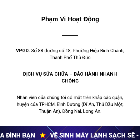
Phạm Vi Hoạt Động
VPGD:
Số 88 đường số 18, Phường Hiệp Bình Chánh,
Thành Phố Thủ Đức
DỊCH VỤ SỬA CHỮA – BẢO HÀNH NHANH
CHÓNG
Nhân viên của chúng tôi có mặt trên khắp các quận,
huyện của TPHCM, Bình Dương (Dĩ An, Thủ Dầu Một,
Thuận An), Đồng Nai, Long An.
★
VỆ SINH MÁY LẠNH SẠCH SẼ - CẢ NHÀ MẠN