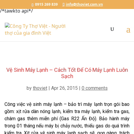
Đặt Lịch Ngay
Chat với Thợ Việt
0915.269.839
0915 269 839
info@thoviet.com.vn
/*tawkto api*/
Vệ Sinh Máy Lạnh – Cách Tốt Để Có Máy Lạnh Luôn
Sạch
by
thoviet
|
Apr 26, 2015
|
0 comments
Công việc vệ sinh máy lạnh – bảo trì máy lạnh trọn gói bao
gồm: xịt rửa dàn nóng lạnh, kiểm tra máy lạnh, kiểm tra gas,
châm gas thêm miễn phí (Gas R22 Ấn Độ). Bảo hành máy
trong 01 tháng nếu máy bị chảy nước, thiếu gas do quá trình
kiểm tra. Xịt rửa vệ sinh máy lạnh sạch sẽ, gọn gàng, trách