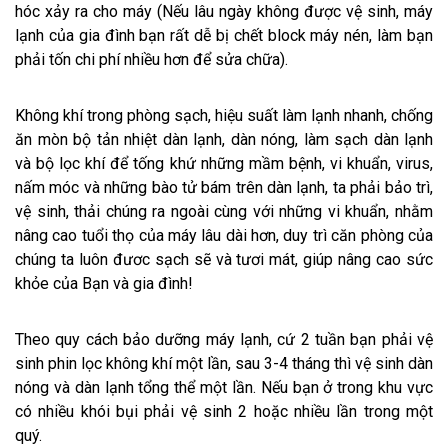
hóc xảy ra cho máy (Nếu lâu ngày không được vệ sinh, máy
lạnh của gia đình bạn rất dễ bị chết block máy nén, làm bạn
phải tốn chi phí nhiều hơn để sửa chữa).
Không khí trong phòng sạch, hiệu suất làm lạnh nhanh, chống
ăn mòn bộ tản nhiệt dàn lạnh, dàn nóng, làm sạch dàn lạnh
và bộ lọc khí để tống khứ những mầm bệnh, vi khuẩn, virus,
nấm móc và những bào tử bám trên dàn lạnh, ta phải bảo trì,
vệ sinh, thải chúng ra ngoài cùng với những vi khuẩn, nhằm
nâng cao tuổi thọ của máy lâu dài hơn, duy trì căn phòng của
chúng ta luôn đươc sạch sẽ và tươi mát, giúp nâng cao sức
khỏe của Bạn và gia đình!
Theo quy cách bảo dưỡng máy lạnh, cứ 2 tuần bạn phải vệ
sinh phin lọc không khí một lần, sau 3-4 tháng thì vệ sinh dàn
nóng và dàn lạnh tổng thể một lần. Nếu bạn ở trong khu vực
có nhiều khói bụi phải vệ sinh 2 hoặc nhiều lần trong một
quý.