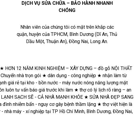
DỊCH VỤ SỬA CHỮA – BẢO HÀNH NHANH
CHÓNG
Nhân viên của chúng tôi có mặt trên khắp các
quận, huyện của TPHCM, Bình Dương (Dĩ An, Thủ
Dầu Một, Thuận An), Đồng Nai, Long An.
M KINH NGHIỆM – XÂY DỰNG – đồ gỗ NỘI THẤT – ĐIỆN NƯỚC
ụng - công nghiệp
★
nhận làm từ những việc nhỏ nhất
★
cung
g năng lượng mặt trời - thiết bị vệ sinh giá rẻ tại kho
★
luôn
 ràng – an toàn cho gia đình bạn
★
VỆ SINH MÁY LẠNH SẠCH SẼ
HI PHÍ NHẸ NHÀNG
★
Bồn nước gia đình nhiễm bẩn - nguy cơ gây
00 tòa nhà - chung cư - nhà máy - xí nghiệp tại TP Hồ Chí Minh,