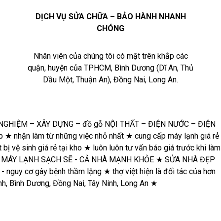
DỊCH VỤ SỬA CHỮA – BẢO HÀNH NHANH
CHÓNG
Nhân viên của chúng tôi có mặt trên khắp các
quận, huyện của TPHCM, Bình Dương (Dĩ An, Thủ
Dầu Một, Thuận An), Đồng Nai, Long An.
★
Hoàn
tiền nếu
xử lý
không
dứt điểm
★
HƠN
12 NĂM
KINH
NGHIỆM