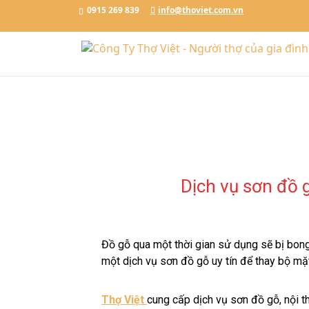
Đặt Lịch Ngay
Chat với Thợ Việt
0915.269.839
0915 269 839
info@thoviet.com.vn
/*tawkto api*/
Dịch vụ sơn đồ gỗ
Đồ gỗ qua một thời gian sử dụng sẽ bị bong
một dịch vụ sơn đồ gỗ uy tín để thay bộ mặ
Thợ Việt
cung cấp dịch vụ sơn đồ gỗ, nội t