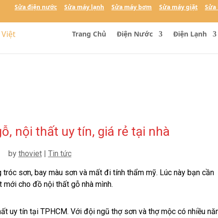
Sửa điện nước
Sửa máy lạnh
Sửa máy bơm
Sửa máy giặt
Sửa 
Trang Chủ
Điện Nước
Điện Lạnh
, nội thất uy tín, giá rẻ tại nhà
by
thoviet
|
Tin tức
 tróc sơn, bay màu sơn và mất đi tính thẩm mỹ. Lúc này bạn cần
t mới cho đồ nội thất gỗ nhà mình.
hất uy tín tại TPHCM. Với đội ngũ thợ sơn và thợ mộc có nhiều n