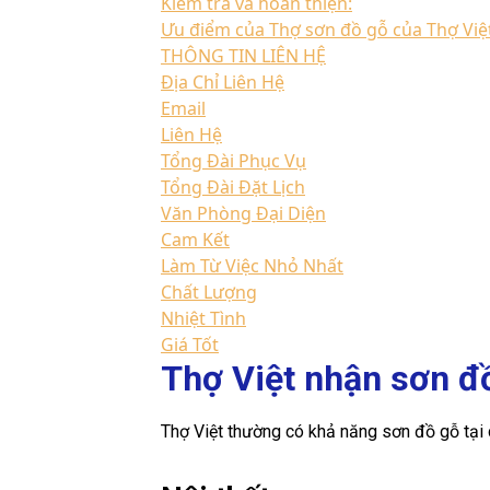
Kiểm tra và hoàn thiện:
Ưu điểm của Thợ sơn đồ gỗ của Thợ Việ
THÔNG TIN LIÊN HỆ
Địa Chỉ Liên Hệ
Email
Liên Hệ
Tổng Đài Phục Vụ
Tổng Đài Đặt Lịch
Văn Phòng Đại Diện
Cam Kết
Làm Từ Việc Nhỏ Nhất
Chất Lượng
Nhiệt Tình
Giá Tốt
Thợ Việt nhận sơn đ
Thợ Việt thường có khả năng sơn đồ gỗ tại