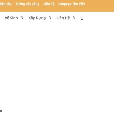
bồn cầu
Thông cầu cống
Liên hệ
Fanpage Thợ Việt
Vệ Sinh
Xây Dựng
Liên Hệ
ăm