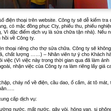
số điện thoại trên website. Công ty sẽ dễ kiểm tra
õ ràng, có mặc đồng phục Cty, phiếu thu, phiếu ng
 Vì đặc điểm dịch vụ là sửa chữa tận nhà). Nếu n
 hồi về Công ty.
 thoại riêng cho thợ sửa chữa. Công ty sẽ không 
cả, chất lượng ……) – Nhân viên tự ý cho Khách hàn
ôi việc (Vì việc này trong thời gian qua đã làm ản
ngoài, nhận việc của Công ty ra làm riêng lấy giá
chập, cháy nổ về điện, cầu dao, ổ cắm, át tô mát,
hân…..
cung cấp dịch vụ:
ường nước, mất nước, gãy vòi, hỏng van, si phông