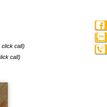
click call)
ck call)