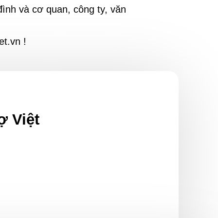
ình và cơ quan, công ty, văn
et.vn !
ợ Việt