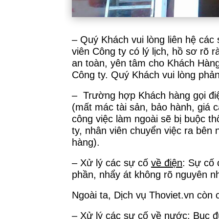
– Quý Khách vui lòng liên hệ các 
viên Công ty có lý lịch, hồ sơ r
an toàn, yên tâm cho Khách Hàng,
Công ty. Quý Khách vui lòng phản
– Trường hợp Khách hàng gọi điện
(mất mác tài sản, bảo hành, giá 
công việc làm ngoài sẽ bị buộc th
ty, nhân viên chuyển việc ra bên 
hàng).
– Xử lý các sự cố
về điện
: Sự cố 
phần, nhẩy át không rõ nguyên n
Ngoài ta, Dịch vụ Thoviet.vn còn 
– Xử lý các sự cố
về nước
: Bục đ