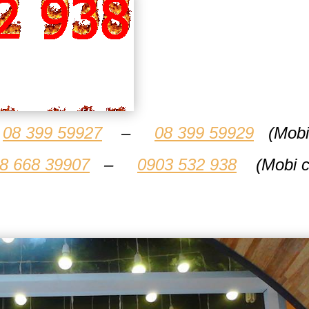
:
08 399 59927
–
08 399 59929
(Mobi 
8 668 39907
–
0903 532 938
(Mobi cli