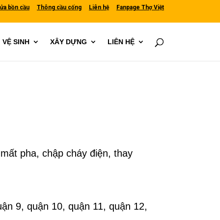
ửa bồn cầu
Thông cầu cống
Liên hệ
Fanpage Thợ Việt
VỆ SINH
XÂY DỰNG
LIÊN HỆ
mất pha, chập cháy điện, thay
uận 9, quận 10, quận 11, quận 12,