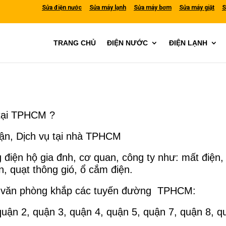
Sửa điện nước
Sửa máy lạnh
Sửa máy bơm
Sửa máy giặt
S
TRANG CHỦ
ĐIỆN NƯỚC
ĐIỆN LẠNH
 tại TPHCM ?
uận, Dịch vụ tại nhà TPHCM
iện hộ gia đnh, cơ quan, công ty như: mất điện, 
n, quạt thông gió, ổ cắm điện.
y, văn phòng khắp các tuyến đường TPHCM:
uận 2, quận 3, quận 4, quận 5, quận 7, quận 8, q