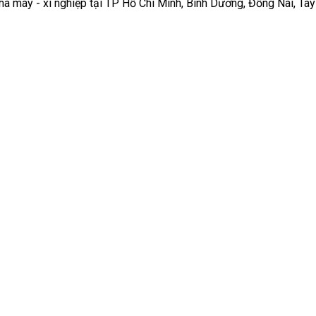
h, Bình Dương, Đồng Nai, Tây Ninh, Long An
★