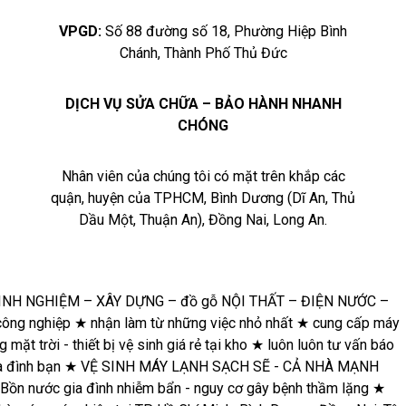
VPGD:
Số 88 đường số 18, Phường Hiệp Bình
Chánh, Thành Phố Thủ Đức
DỊCH VỤ SỬA CHỮA – BẢO HÀNH NHANH
CHÓNG
Nhân viên của chúng tôi có mặt trên khắp các
quận, huyện của TPHCM, Bình Dương (Dĩ An, Thủ
Dầu Một, Thuận An), Đồng Nai, Long An.
HIỆM – XÂY DỰNG – đồ gỗ NỘI THẤT – ĐIỆN NƯỚC – ĐIỆN
★
nhận làm từ những việc nhỏ nhất
★
cung cấp máy lạnh giá rẻ
ị vệ sinh giá rẻ tại kho
★
luôn luôn tư vấn báo giá trước khi làm
MÁY LẠNH SẠCH SẼ - CẢ NHÀ MẠNH KHỎE
★
SỬA NHÀ ĐẸP
 nguy cơ gây bệnh thầm lặng
★
thợ việt hiện là đối tác của hơn