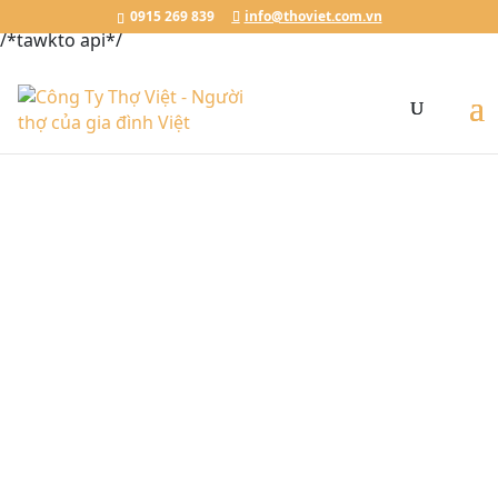
Đặt Lịch Ngay
Chat với Thợ Việt
0915.269.839
0915 269 839
info@thoviet.com.vn
/*tawkto api*/