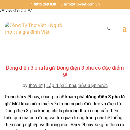
Đặt Lịch Ngay
Chat với Thợ Việt
0915.269.839
0915 269 839
info@thoviet.com.vn
/*tawkto api*/
Dòng điện 3 pha là gì? Dòng điện 3 pha có đặc điểm
gì
by
thoviet
|
Lắp điện 3 pha
,
Sửa điện nước
Trong bài viết này, chúng ta sẽ khám phá
dòng điện 3 pha là
gì
? Một khái niệm thiết yếu trong ngành điện lực và điện tử.
Dòng điện 3 pha không chỉ là phương thức cung cấp điện
hiệu quả mà còn đóng vai trò quan trọng trong các hệ thống
điện công nghiệp và thương mại. Bài viết này sẽ giải thích rõ