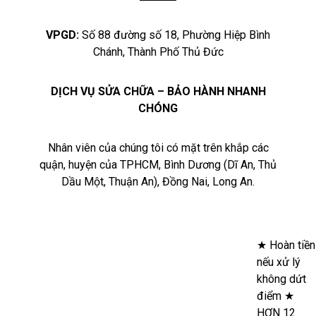
VPGD:
Số 88 đường số 18, Phường Hiệp Bình
Chánh, Thành Phố Thủ Đức
DỊCH VỤ SỬA CHỮA – BẢO HÀNH NHANH
CHÓNG
Nhân viên của chúng tôi có mặt trên khắp các
quận, huyện của TPHCM, Bình Dương (Dĩ An, Thủ
Dầu Một, Thuận An), Đồng Nai, Long An.
★
Hoàn tiền nếu xử lý không dứt
điểm
★
HƠN 12 NĂM KINH
NGHIỆM – XÂY DỰNG – đồ gỗ
NỘI THẤT – ĐIỆN NƯỚC – ĐIỆN
LẠNH - Cơ Khí - Chuyển nhà trọn