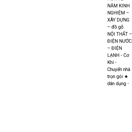
gói
★
dân dụng - công nghiệp
★
nhận làm từ những việc nhỏ nhất
★
cung cấp máy lạnh giá rẻ tại
kho - bồn nước - máy nước nóng
năng lượng mặt trời - thiết bị vệ
sinh giá rẻ tại kho
★
luôn luôn tư
vấn báo giá trước khi làm
★
thợ
có lý lịch rõ ràng – an toàn cho
gia đình bạn
★
VỆ SINH MÁY
LẠNH SẠCH SẼ - CẢ NHÀ MẠNH
KHỎE
★
SỬA NHÀ ĐẸP SANG -
CHI PHÍ NHẸ NHÀNG
★
Bồn
nước gia đình nhiễm bẩn - nguy
cơ gây bệnh thầm lặng
★
thợ việt
hiện là đối tác của hơn 200 tòa
nhà - chung cư - nhà máy - xí
nghiệp tại TP Hồ Chí Minh, Bình
Dương, Đồng Nai, Tây Ninh, Long