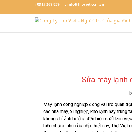
Đặt Lịch Ngay
Chat với Thợ Việt
0915.269.839
0915 269 839
info@thoviet.com.vn
/*tawkto api*/
Sửa máy lạnh 
Máy lạnh công nghiệp đóng vai trò quan trọn
các nhà máy, xí nghiệp, kho lạnh hay trung
không chỉ ảnh hưởng đến hiệu suất làm việc 
hiểu những nhu cầu cấp thiết này, Thợ Việt 