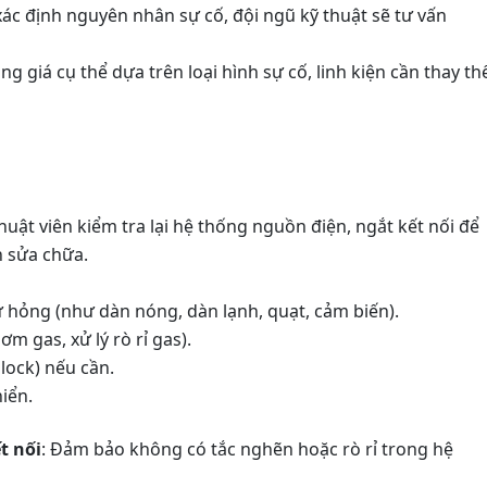
 xác định nguyên nhân sự cố, đội ngũ kỹ thuật sẽ tư vấn
ng giá cụ thể dựa trên loại hình sự cố, linh kiện cần thay th
thuật viên kiểm tra lại hệ thống nguồn điện, ngắt kết nối để
h sửa chữa.
ư hỏng (như dàn nóng, dàn lạnh, quạt, cảm biến).
m gas, xử lý rò rỉ gas).
lock) nếu cần.
hiển.
t nối
: Đảm bảo không có tắc nghẽn hoặc rò rỉ trong hệ