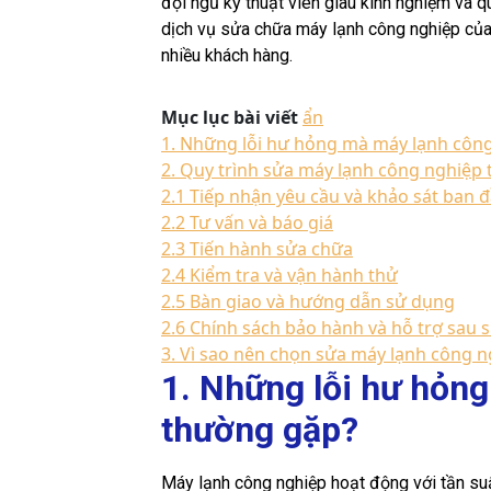
đội ngũ kỹ thuật viên giàu kinh nghiệm và qu
dịch vụ sửa chữa máy lạnh công nghiệp của T
nhiều khách hàng.
Mục lục bài viết
ẩn
1. Những lỗi hư hỏng mà máy lạnh côn
2. Quy trình sửa máy lạnh công nghiệp 
2.1 Tiếp nhận yêu cầu và khảo sát ban 
2.2 Tư vấn và báo giá
2.3 Tiến hành sửa chữa
2.4 Kiểm tra và vận hành thử
2.5 Bàn giao và hướng dẫn sử dụng
2.6 Chính sách bảo hành và hỗ trợ sau 
3. Vì sao nên chọn sửa máy lạnh công n
1. Những lỗi hư hỏn
thường gặp?
Máy lạnh công nghiệp hoạt động với tần suất