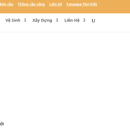
bồn cầu
Thông cầu cống
Liên hệ
Fanpage Thợ Việt
Vệ Sinh
Xây Dựng
Liên Hệ
với