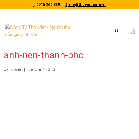
/*tawkto api*/
0915 269 839
info@thoviet.com.vn
anh-nen-thanh-pho
by
thoviet
|
Tue/Jun/ 2023