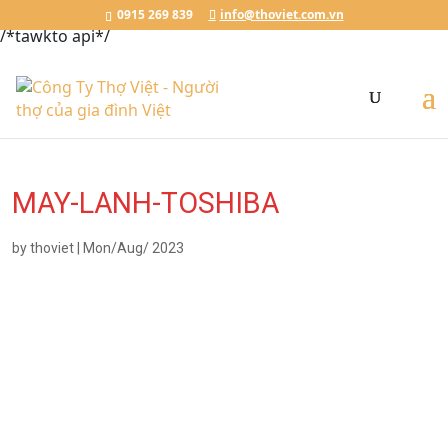
Đặt Lịch Ngay
Chat với Thợ Việt
0915.269.839
0915 269 839
info@thoviet.com.vn
/*tawkto api*/
MAY-LANH-TOSHIBA
by
thoviet
|
Mon/Aug/ 2023