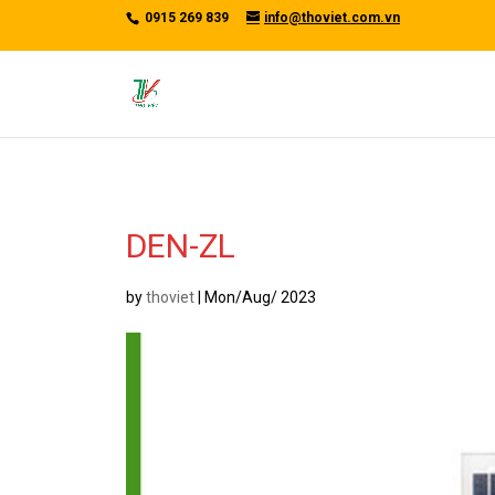
/*tawkto api*/
0915 269 839
info@thoviet.com.vn
DEN-ZL
by
thoviet
|
Mon/Aug/ 2023