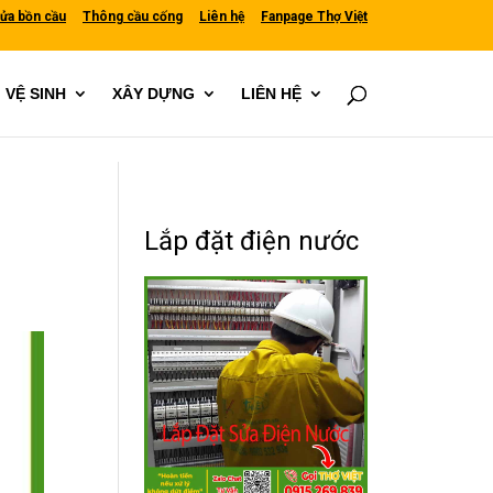
ửa bồn cầu
Thông cầu cống
Liên hệ
Fanpage Thợ Việt
VỆ SINH
XÂY DỰNG
LIÊN HỆ
Lắp đặt điện nước