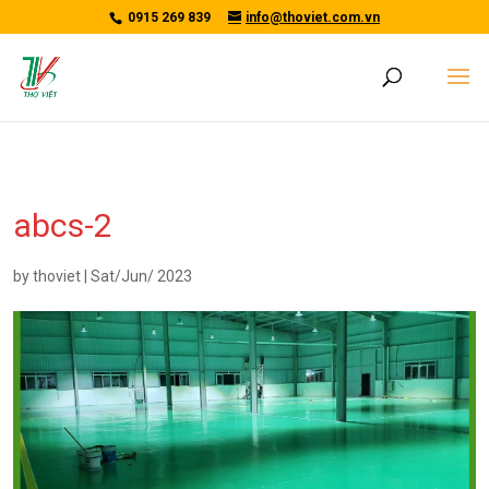
/*tawkto api*/
0915 269 839
info@thoviet.com.vn
abcs-2
by
thoviet
|
Sat/Jun/ 2023