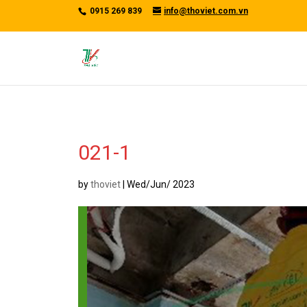
/*tawkto api*/
0915 269 839
info@thoviet.com.vn
021-1
by
thoviet
|
Wed/Jun/ 2023