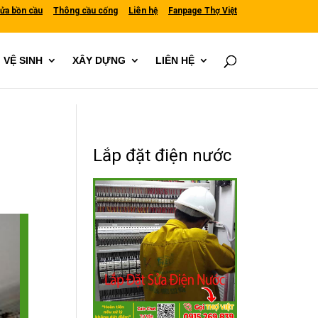
ửa bồn cầu
Thông cầu cống
Liên hệ
Fanpage Thợ Việt
VỆ SINH
XÂY DỰNG
LIÊN HỆ
Lắp đặt điện nước