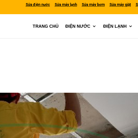
Sửa điện nước
Sửa máy lạnh
Sửa máy bơm
Sửa máy giặt
S
TRANG CHỦ
ĐIỆN NƯỚC
ĐIỆN LẠNH