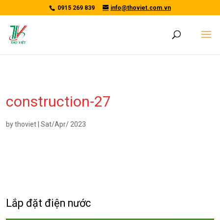
/*tawkto api*/
0915 269 839
info@thoviet.com.vn
construction-27
by
thoviet
|
Sat/Apr/ 2023
Lắp đặt điện nước