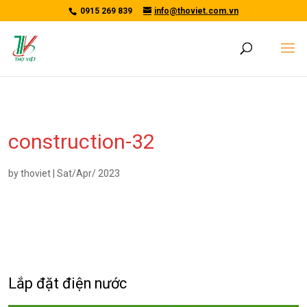
/*tawkto api*/
0915 269 839
info@thoviet.com.vn
construction-32
by
thoviet
|
Sat/Apr/ 2023
Lắp đặt điện nước