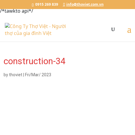
Đặt Lịch Ngay
Chat với Thợ Việt
0915.269.839
0915 269 839
info@thoviet.com.vn
/*tawkto api*/
construction-34
by
thoviet
|
Fri/Mar/ 2023