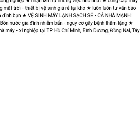
★
nhận làm từ những việc nhỏ nhất
★
cung cấp máy lạnh giá rẻ tại
sinh giá rẻ tại kho
★
luôn luôn tư vấn báo giá trước khi làm
★
 LẠNH SẠCH SẼ - CẢ NHÀ MẠNH KHỎE
★
SỬA NHÀ ĐẸP SANG
ơ gây bệnh thầm lặng
★
thợ việt hiện là đối tác của hơn 200 tòa
ương, Đồng Nai, Tây Ninh, Long An
★