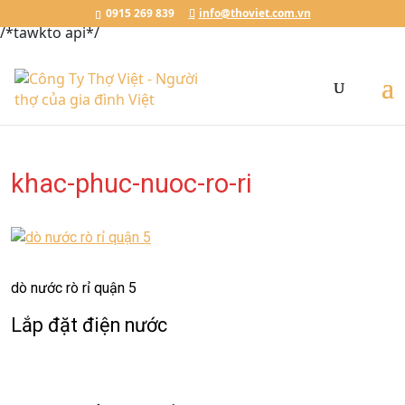
Đặt Lịch Ngay
Chat với Thợ Việt
0915.269.839
0915 269 839
info@thoviet.com.vn
/*tawkto api*/
khac-phuc-nuoc-ro-ri
dò nước rò rỉ quận 5
Lắp đặt điện nước