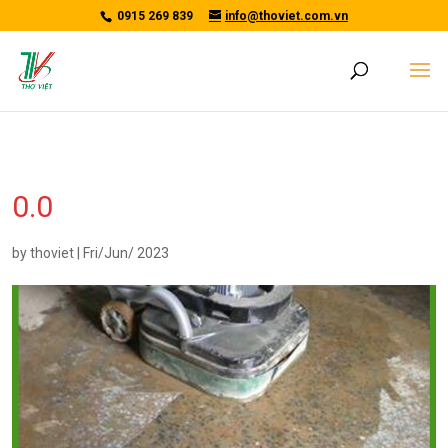
/*tawkto api*/
0915 269 839
info@thoviet.com.vn
0.0
by
thoviet
|
Fri/Jun/ 2023