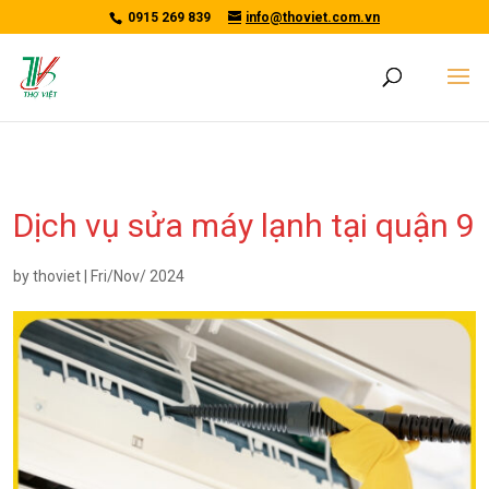
/*tawkto api*/
0915 269 839
info@thoviet.com.vn
Dịch vụ sửa máy lạnh tại quận 9
by
thoviet
|
Fri/Nov/ 2024