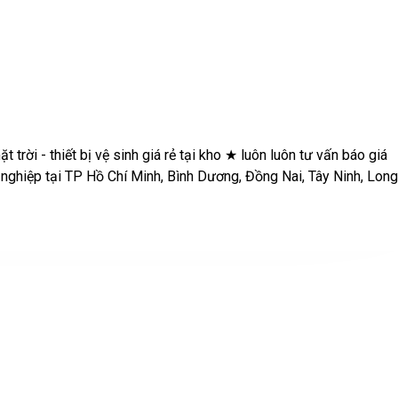
 giá rẻ tại kho
★
luôn luôn tư vấn báo giá trước khi làm
★
thợ có
g Nai, Tây Ninh, Long An
★