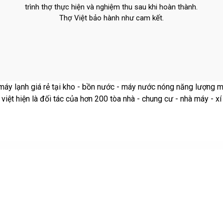
trình thợ thực hiện và nghiệm thu sau khi hoàn thành.
Thợ Việt bảo hành như cam kết.
 - bồn nước - máy nước nóng năng lượng mặt trời - thiết bị vệ sinh
hung cư - nhà máy - xí nghiệp tại TP Hồ Chí Minh, Bình Dương, Đồn