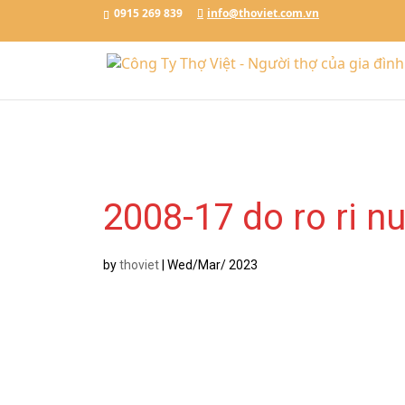
Đặt Lịch Ngay
Chat với Thợ Việt
0915.269.839
0915 269 839
info@thoviet.com.vn
/*tawkto api*/
2008-17 do ro ri 
by
thoviet
|
Wed/Mar/ 2023