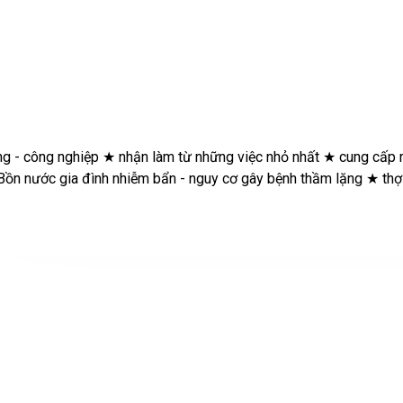
ận làm từ những việc nhỏ nhất
★
cung cấp máy lạnh giá rẻ tại kho
ệnh thầm lặng
★
thợ việt hiện là đối tác của hơn 200 tòa nhà - c