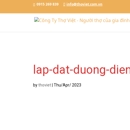
Đặt Lịch Ngay
Chat với Thợ Việt
0915.269.839
0915 269 839
info@thoviet.com.vn
/*tawkto api*/
lap-dat-duong-die
by
thoviet
|
Thu/Apr/ 2023