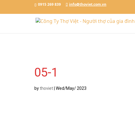
Đặt Lịch Ngay
Chat với Thợ Việt
0915.269.839
0915 269 839
info@thoviet.com.vn
/*tawkto api*/
05-1
by
thoviet
|
Wed/May/ 2023