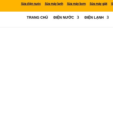
Sửa điện nước
Sửa máy lạnh
Sửa máy bơm
Sửa máy giặt
S
TRANG CHỦ
ĐIỆN NƯỚC
ĐIỆN LẠNH