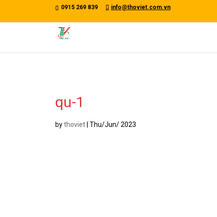
/*tawkto api*/
0915 269 839
info@thoviet.com.vn
qu-1
by
thoviet
|
Thu/Jun/ 2023