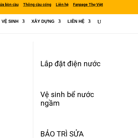
ửa bồn cầu
Thông cầu cống
Liên hệ
Fanpage Thợ Việt
VỆ SINH
XÂY DỰNG
LIÊN HỆ
Lắp đặt điện nước
Vệ sinh bể nước
ngầm
BẢO TRÌ SỬA