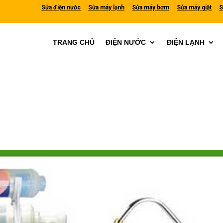
Sửa điện nước
Sửa máy lạnh
Sửa máy bơm
Sửa máy giặt
S
TRANG CHỦ
ĐIỆN NƯỚC
ĐIỆN LẠNH