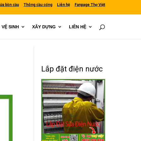
ửa bồn cầu
Thông cầu cống
Liên hệ
Fanpage Thợ Việt
VỆ SINH
XÂY DỰNG
LIÊN HỆ
Lắp đặt điện nước