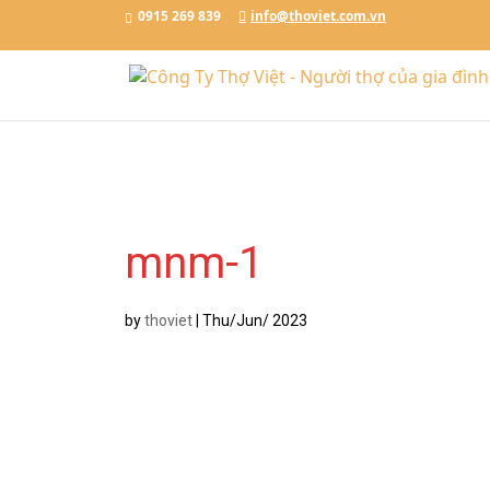
Đặt Lịch Ngay
Chat với Thợ Việt
0915.269.839
0915 269 839
info@thoviet.com.vn
/*tawkto api*/
mnm-1
by
thoviet
|
Thu/Jun/ 2023