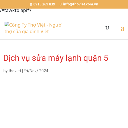
Đặt Lịch Ngay
Chat với Thợ Việt
0915.269.839
0915 269 839
info@thoviet.com.vn
/*tawkto api*/
Dịch vụ sửa máy lạnh quận 5
by
thoviet
|
Fri/Nov/ 2024