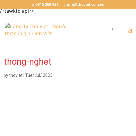
Đặt Lịch Ngay
Chat với Thợ Việt
0915.269.839
0915 269 839
info@thoviet.com.vn
/*tawkto api*/
thong-nghet
by
thoviet
|
Tue/Jul/ 2023