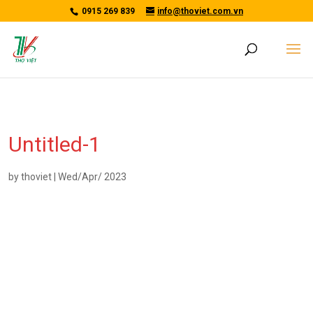
/*tawkto api*/
0915 269 839
info@thoviet.com.vn
Untitled-1
by
thoviet
|
Wed/Apr/ 2023