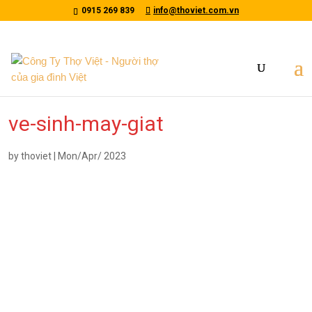
/*tawkto api*/
0915 269 839
info@thoviet.com.vn
ve-sinh-may-giat
by
thoviet
|
Mon/Apr/ 2023